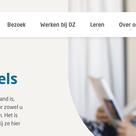
Bezoek
Werken bij DZ
Leren
Over o
els
nd is,
or zowel u
. Het is
j ze hier