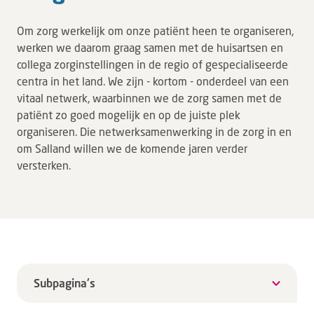
Organisatie
Om zorg werkelijk om onze patiënt heen te organiseren,
Patiëntenraad
werken we daarom graag samen met de huisartsen en
Steun de Vrienden Van
collega zorginstellingen in de regio of gespecialiseerde
Strategie
centra in het land. We zijn - kortom - onderdeel van een
vitaal netwerk, waarbinnen we de zorg samen met de
Zorg in Salland
patiënt zo goed mogelijk en op de juiste plek
organiseren. Die netwerksamenwerking in de zorg in en
Verwijzers
om Salland willen we de komende jaren verder
versterken.
MijnDZ
Subpagina's