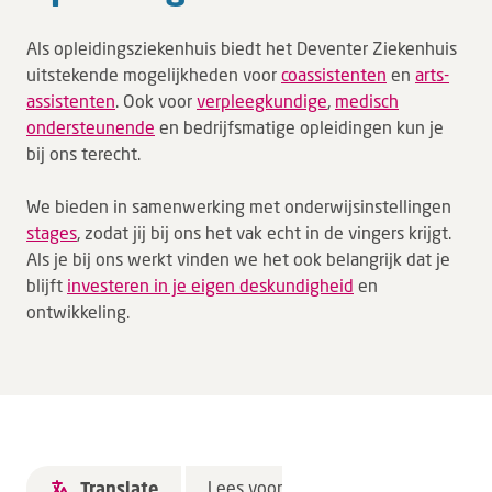
Wetenschap
Als opleidingsziekenhuis biedt het Deventer Ziekenhuis
uitstekende mogelijkheden voor
coassistenten
en
arts-
Over ons
assistenten
. Ook voor
verpleegkundige
,
medisch
ondersteunende
en bedrijfsmatige opleidingen kun je
Verwijzers
bij ons terecht.
MijnDZ
We bieden in samenwerking met onderwijsinstellingen
stages
, zodat jij bij ons het vak echt in de vingers krijgt.
Als je bij ons werkt vinden we het ook belangrijk dat je
blijft
investeren in je eigen deskundigheid
en
ontwikkeling.
Lees voor
Translate