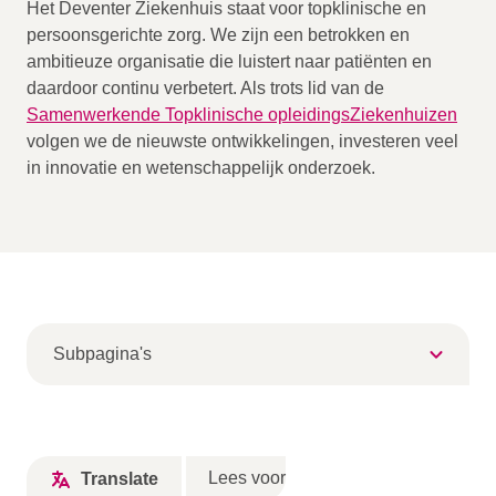
Het Deventer Ziekenhuis staat voor topklinische en
Organisatie
persoonsgerichte zorg. We zijn een betrokken en
Patiëntenraad
ambitieuze organisatie die luistert naar patiënten en
Steun de Vrienden Van
daardoor continu verbetert. Als trots lid van de
Samenwerkende Topklinische opleidingsZiekenhuizen
Strategie
volgen we de nieuwste ontwikkelingen, investeren veel
Zorg in Salland
in innovatie en wetenschappelijk onderzoek.
Verwijzers
MijnDZ
Subpagina's
Lees voor
Translate