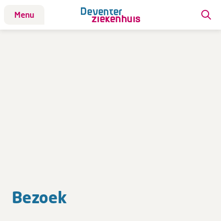
Menu
Patiënt
Bezoek
Bezoek
Adressen & telefoonnummers
Bereikbaarheid
Bezoekregels- en tijden
Plattegrond
Reserveer een vrijwilliger
Services
Bezoek
Werken bij DZ