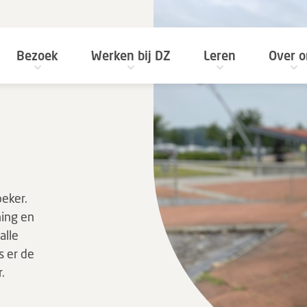
Bezoek
Werken bij DZ
Leren
Over o
oeker.
ing en
alle
s er de
.