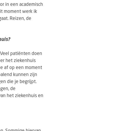
oor in een academisch
dit moment werk ik
gaat. Reizen, de
huis?
. Veel patiënten doen
der het ziekenhuis
p je af op een moment
palend kunnen zijn
n die je begrijpt.
ngen, de
van het ziekenhuis en
den. Sommige hiervan