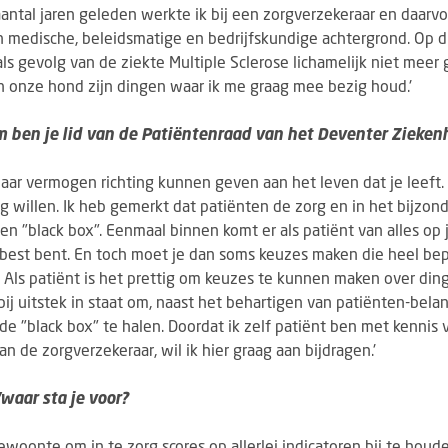
antal jaren geleden werkte ik bij een zorgverzekeraar en daarv
en medische, beleidsmatige en bedrijfskundige achtergrond. Op 
als gevolg van de ziekte Multiple Sclerose lichamelijk niet meer 
n onze hond zijn dingen waar ik me graag mee bezig houd.'
om ben je lid van de Patiëntenraad van het Deventer Zieken
 naar vermogen richting kunnen geven aan het leven dat je leeft
ag willen. Ik heb gemerkt dat patiënten de zorg en in het bijzon
een "black box". Eenmaal binnen komt er als patiënt van alles o
e best bent. En toch moet je dan soms keuzes maken die heel be
. Als patiënt is het prettig om keuzes te kunnen maken over dinge
bij uitstek in staat om, naast het behartigen van patiënten-bela
de "black box" te halen. Doordat ik zelf patiënt ben met kennis 
an de zorgverzekeraar, wil ik hier graag aan bijdragen.'
waar sta je voor?
gewoonte om in te zorg scores op allerlei indicatoren bij te hou