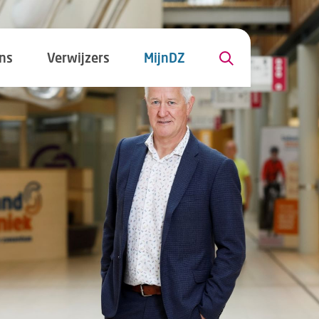
ns
Verwijzers
MijnDZ