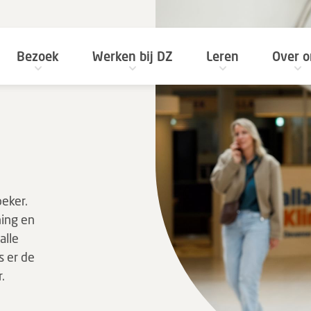
Bezoek
Werken bij DZ
Leren
Over o
oeker.
ing en
alle
s er de
.