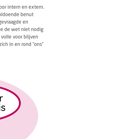
or intern en extern.
voldoende benut
 gevraagde en
e de wet niet nodig
volle voor blijven
ich in en rond “ons”