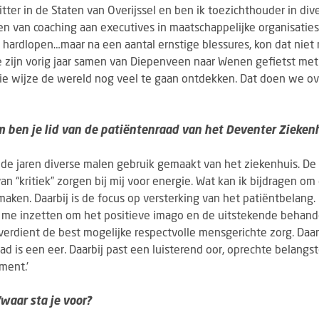
zitter in de Staten van Overijssel en ben ik toezichthouder in div
en van coaching aan executives in maatschappelijke organisaties
t hardlopen…maar na een aantal ernstige blessures, kon dat niet 
e zijn vorig jaar samen van Diepenveen naar Wenen gefietst met
ie wijze de wereld nog veel te gaan ontdekken. Dat doen we ov
om ben je lid van de patiëntenraad van het Deventer Zieken
n de jaren diverse malen gebruik gemaakt van het ziekenhuis. De 
n “kritiek” zorgen bij mij voor energie. Wat kan ik bijdragen om
 maken. Daarbij is de focus op versterking van het patiëntbelang.
l me inzetten om het positieve imago en de uitstekende behande
verdient de best mogelijke respectvolle mensgerichte zorg. Daa
ad is een eer. Daarbij past een luisterend oor, oprechte belangs
ment.'
waar sta je voor?