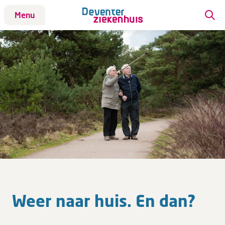
Menu
Patiënt
Bezoek
Werken bij DZ
Leren
Over ons
Verwijzers
Weer naar huis. En dan?
MijnDZ