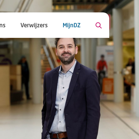
ns
Verwijzers
MijnDZ