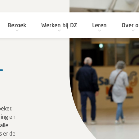
Bezoek
Werken bij DZ
Leren
Over o
­
oeker.
ing en
alle
s er de