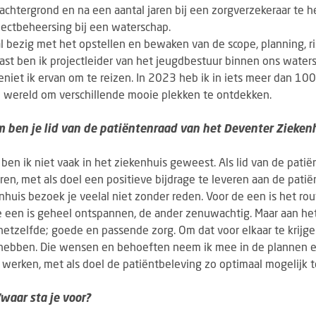
 achtergrond en na een aantal jaren bij een zorgverzekeraar te
jectbeheersing bij een waterschap.
al bezig met het opstellen en bewaken van de scope, planning, ri
ast ben ik projectleider van het jeugdbestuur binnen ons watersc
d geniet ik ervan om te reizen. In 2023 heb ik in iets meer dan 1
 wereld om verschillende mooie plekken te ontdekken.
om ben je lid van de patiëntenraad van het Deventer Zieken
 ben ik niet vaak in het ziekenhuis geweest. Als lid van de pati
ren, met als doel een positieve bijdrage te leveren aan de patië
nhuis bezoek je veelal niet zonder reden. Voor de een is het rou
De een is geheel ontspannen, de ander zenuwachtig. Maar aan he
tzelfde; goede en passende zorg. Om dat voor elkaar te krijgen,
 hebben. Die wensen en behoeften neem ik mee in de plannen 
 werken, met als doel de patiëntbeleving zo optimaal mogelijk 
waar sta je voor?