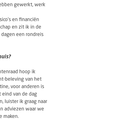
 hebben gewerkt, werk
sico’s en financiën
hap en zit ik in de
00 dagen een rondreis
huis?
ëntenraad hoop ik
nt-beleving van het
tine, voor anderen is
t eind van de dag
 luister ik graag naar
en adviezen waar we
te maken.