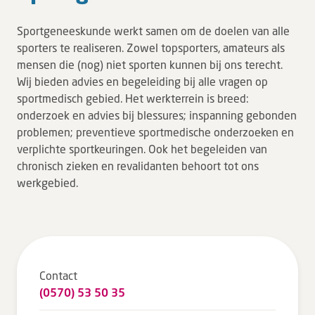
Tarieven en vergoeding
Sportgeneeskunde werkt samen om de doelen van alle
Uw ervaring telt
sporters te realiseren. Zowel topsporters, amateurs als
mensen die (nog) niet sporten kunnen bij ons terecht.
Uw gegevens
Wij bieden advies en begeleiding bij alle vragen op
Wachttijden
sportmedisch gebied. Het werkterrein is breed:
onderzoek en advies bij blessures; inspanning gebonden
Bezoek
problemen; preventieve sportmedische onderzoeken en
verplichte sportkeuringen. Ook het begeleiden van
Werken bij DZ
chronisch zieken en revalidanten behoort tot ons
werkgebied.
Leren
Over ons
Verwijzers
Contact
(0570) 53 50 35
MijnDZ