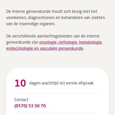
Tarieven en vergoeding
​De Interne geneeskunde houdt zich bezig met het
Uw ervaring telt
voorkomen, diagnosticeren en behandelen van ziekten
van de inwendige organen.
Uw gegevens
Wachttijden
De verschillende aandachtsgebieden van de interne
geneeskunde zijn
oncologie, nefrologie, hematologie,
Bezoek
endocrinologie en vasculaire geneeskunde
.
Werken bij DZ
Leren
10
dagen wachttijd tot eerste afspraak
Over ons
Contact
Verwijzers
(0570) 53 50 70
MijnDZ