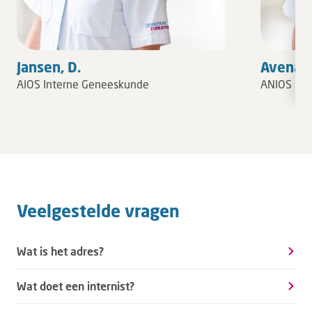
Jansen, D.
Avenariu
AIOS Interne Geneeskunde
ANIOS int
Veelgestelde vragen
Wat is het adres?
Wat doet een internist?