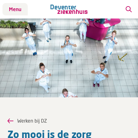
Menu
Patiënt
Bezoek
Werken bij DZ
Werken bij DZ
ANIOS en AIOS
Daar sta ik voor
Vacatures
Verpleegkundigen
Wat bieden we jou?
Werken bij DZ
Zo mooi is de zorg