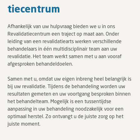
tie­cen­trum
Tarieven en vergoeding
Uw ervaring telt
Afhankelijk van uw hulpvraag bieden we u in ons
Uw gegevens
Revalidatiecentrum een traject op maat aan. Onder
Wachttijden
leiding van een revalidatiearts werken verschillende
behandelaars in één multidisciplinair team aan uw
revalidatie. Het team werkt samen met u aan vooraf
Bezoek
afgesproken behandeldoelen.
Werken bij DZ
Samen met u, omdat uw eigen inbreng heel belangrijk is
bij uw revalidatie. Tijdens de behandeling worden uw
Leren
resultaten gemeten en uw voortgang besproken binnen
het behandelteam. Mogelijk is een tussentijdse
Over ons
aanpassing in uw behandeling noodzakelijk voor een
optimaal herstel. Zo ontvangt u de juiste zorg op het
Verwijzers
juiste moment.
MijnDZ