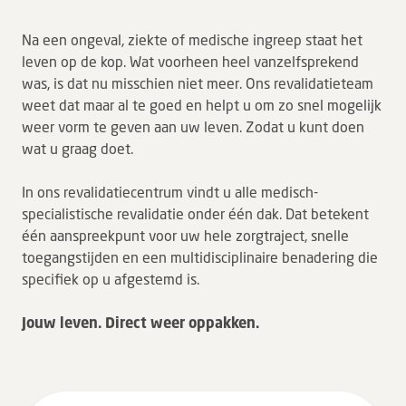
Tarieven en vergoeding
Na een ongeval, ziekte of medische ingreep staat het
Uw ervaring telt
leven op de kop. Wat voorheen heel vanzelfsprekend
was, is dat nu misschien niet meer. Ons revalidatieteam
Uw gegevens
weet dat maar al te goed en helpt u om zo snel mogelijk
Wachttijden
weer vorm te geven aan uw leven. Zodat u kunt doen
wat u graag doet.
Bezoek
In ons revalidatiecentrum vindt u alle medisch-
Werken bij DZ
specialistische revalidatie onder één dak. Dat betekent
één aanspreekpunt voor uw hele zorgtraject, snelle
toegangstijden en een multidisciplinaire benadering die
Leren
specifiek op u afgestemd is.
Over ons
Jouw leven. Direct weer oppakken.
Verwijzers
MijnDZ