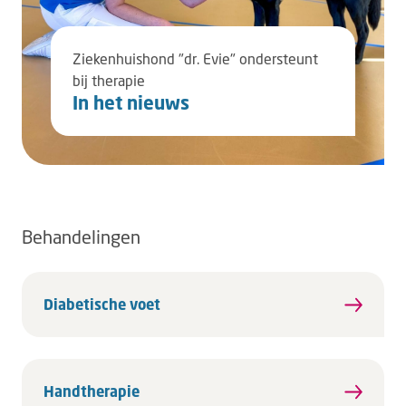
Zie­ken­huis­hond "dr. Evie" on­der­steunt
bij the­ra­pie
In het nieuws
Behandelingen
Diabetische voet
Handtherapie