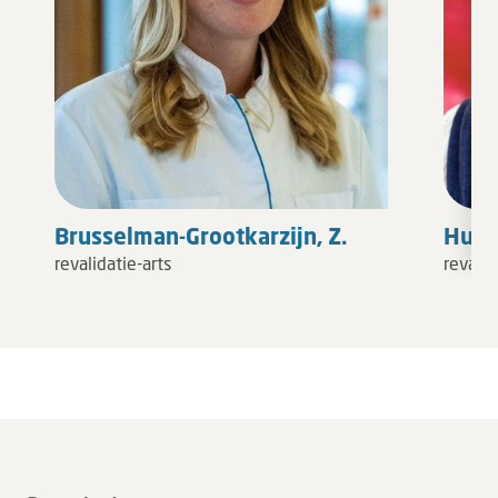
Brusselman-Grootkarzijn, Z.
Huis
revalidatie-arts
revalid