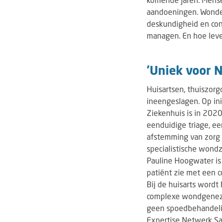
aandoeningen. Wonden 
deskundigheid en con
managen. En hoe lever
'Uniek voor 
Huisartsen, thuiszor
ineengeslagen. Op init
Ziekenhuis is in 202
eenduidige triage, e
afstemming van zorg 
specialistische wondzo
Pauline Hoogwater is 
patiënt zie met een 
Bij de huisarts wordt
complexe wondgenezi
geen spoedbehandelin
Expertise Netwerk Sa