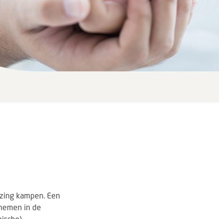
ezing kampen. Een
enemen in de
ische)