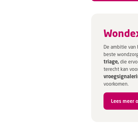
Wond­ex
De ambitie van 
beste wondzorg 
triage,
die ervo
terecht kan voo
vroegsignaler
voorkomen.
Lees meer o