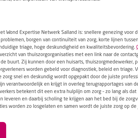
t Wond Expertise Netwerk Salland is: snellere genezing voor d
 problemen, borgen van continuïteit van zorg, korte lijnen tusse
enduidige triage, hoge deskundigheid en kwaliteitsbevordering.
verzicht van thuiszorgorganisaties met een link naar de contac
 de buurt. Zij kunnen door een huisarts, thuiszorgmedewerker, 
rgverleners worden gebeld voor diagnostiek, beleid en triage. V
e zorg snel en deskundig wordt opgepakt door de juiste professio
 lijn verantwoordelijk en krijgt in overleg terugrapportages van 
rkers betekent dit een extra hulplijn om zorg – zo lang als dat
en leveren en daarbij scholing te krijgen aan het bed bij de zorg
ies worden zo losgelaten en samen wordt de juiste zorg op de j