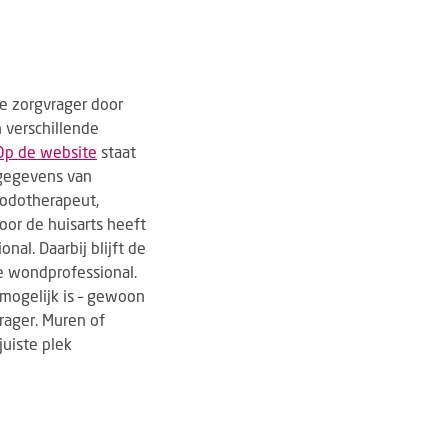
e zorgvrager door
n verschillende
Op de website
staat
tgegevens van
podotherapeut,
oor de huisarts heeft
nal. Daarbij blijft de
de wondprofessional.
 mogelijk is – gewoon
vrager. Muren of
uiste plek