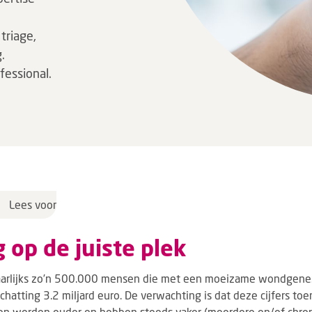
triage,
.
fessional.
Lees voor
g op de juiste plek
 jaarlijks zo’n 500.000 mensen die met een moeizame wondgen
chatting 3.2 miljard euro. De verwachting is dat deze cijfers to
n worden ouder en hebben steeds vaker (meerdere en/of chron