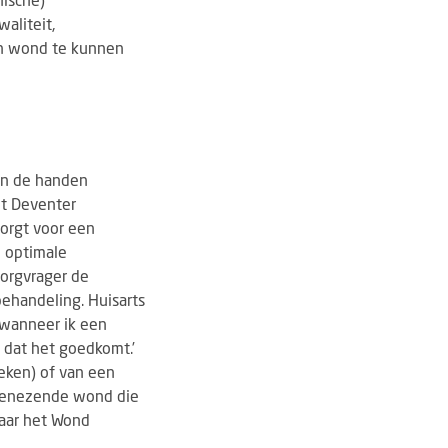
aliteit,
en wond te kunnen
ben de handen
het Deventer
orgt voor een
n optimale
zorgvrager de
 behandeling. Huisarts
, wanneer ik een
dat het goedkomt.’
weken) of van een
 genezende wond die
aar het Wond