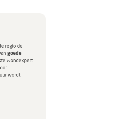
de regio de
 van
goede
uiste wondexpert
voor
uur wordt