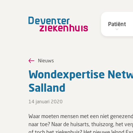
Patiënt
Nieuws
Wond­ex­per­ti­se Net
Salland
14 januari 2020
Waar moeten mensen met een niet genezen
naar toe? Naar de huisarts, thuiszorg, het ve
of toch het ziekenhuis? Het nieuwe Wond Ex