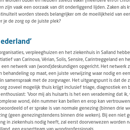
zijn vaak een oorzaak van dit onderliggend lijden. Zaken als kw
tinuïteit worden steeds belangrijker om de moeilijkheid van e
 je de zorg op de juiste plek?
Nederland'
gorganisaties, verpleeghuizen en het ziekenhuis in Salland heb
iatief van Carinova, Vérian, Solis, Sensire, Carintreggeland en 
0 een netwerk van (wond)deskundigen opgericht. Het netwerk z
en behandeling op maat, een juiste verwijzing waar nodig en ee
in samenspraak met de zorgvrager. Het uitgangspunt is dat de 
rg zoveel mogelijk thuis krijgt inclusief triage, diagnostiek en
enthousiast: ‘Voor mij als huisarts is het een verademing dat ik
complexe wond, één nummer kan bellen en erop kan vertrouwen 
 beoordeeld of er sprake is van normale genezing (binnen drie 
ng (geen genezingstendens binnen drie weken). Bij een niet
g in ziekenhuis nodig heeft, zal eerst doorverwezen worden n
lland, een expertteam van wondprofessionals.