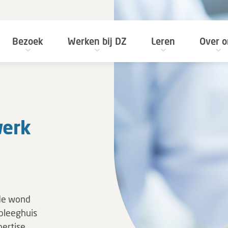
Bezoek
Werken bij DZ
Leren
Over o
werk
de wond
rpleeghuis
pertise