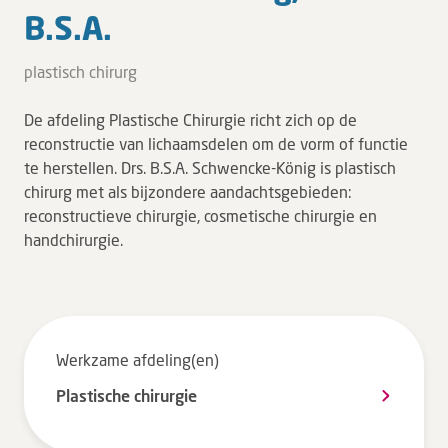
B.S.A.
Tarieven en vergoeding
Uw ervaring telt
plastisch chirurg
Uw gegevens
De afdeling Plastische Chirurgie richt zich op de
Wachttijden
reconstructie van lichaamsdelen om de vorm of functie
te herstellen. Drs. B.S.A. Schwencke-König is plastisch
Bezoek
chirurg met als bijzondere aandachtsgebieden:
reconstructieve chirurgie, cosmetische chirurgie en
Werken bij DZ
handchirurgie.
Leren
Over ons
Werkzame afdeling(en)
Verwijzers
Plastische chirurgie
MijnDZ