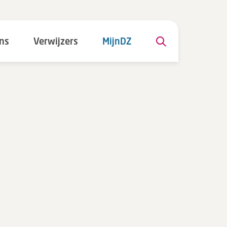
ns
Verwijzers
MijnDZ