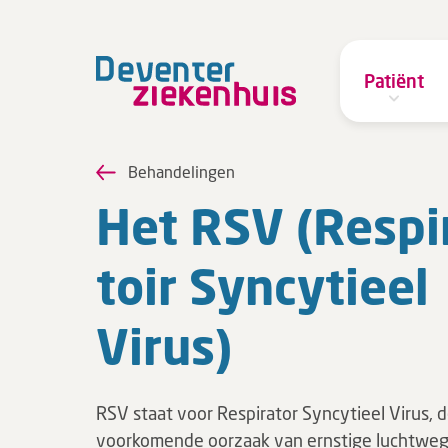
Patiënt
Behandelingen
Het RSV (Res­pi­
toir Syn­cy­ti­eel
Virus)
RSV staat voor Respirator Syncytieel Virus, 
voorkomende oorzaak van ernstige luchtweg