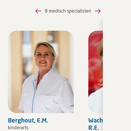
8 medisch specialisten
Berghout, E.M.
Wachters-Hage
R.E.
kinderarts