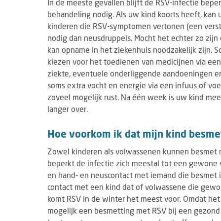
In de meeste gevallen blijft de RSV-infectie bepe
behandeling nodig. Als uw kind koorts heeft, kan 
kinderen die RSV-symptomen vertonen (een vers
nodig dan neusdruppels. Mocht het echter zo zij
kan opname in het ziekenhuis noodzakelijk zijn. S
kiezen voor het toedienen van medicijnen via een v
ziekte, eventuele onderliggende aandoeningen en
soms extra vocht en energie via een infuus of vo
zoveel mogelijk rust. Na één week is uw kind me
langer over.
Hoe voorkom ik dat mijn kind besme
Zowel kinderen als volwassenen kunnen besmet ra
beperkt de infectie zich meestal tot een gewone 
en hand- en neuscontact met iemand die besmet i
contact met een kind dat of volwassene die gewoo
komt RSV in de winter het meest voor. Omdat het z
mogelijk een besmetting met RSV bij een gezond k