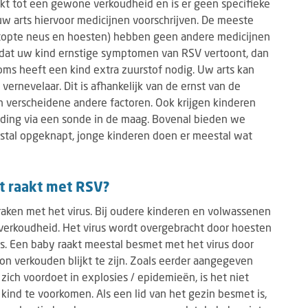
rkt tot een gewone verkoudheid en is er geen specifieke
uw arts hiervoor medicijnen voorschrijven. De meeste
topte neus en hoesten) hebben geen andere medicijnen
n dat uw kind ernstige symptomen van RSV vertoont, dan
oms heeft een kind extra zuurstof nodig. Uw arts kan
ernevelaar. Dit is afhankelijk van de ernst van de
 verscheidene andere factoren. Ook krijgen kinderen
eding via een sonde in de maag. Bovenal bieden we
estal opgeknapt, jonge kinderen doen er meestal wat
t raakt met RSV?
ken met het virus. Bij oudere kinderen en volwassenen
verkoudheid. Het virus wordt overgebracht door hoesten
s. Een baby raakt meestal besmet met het virus door
n verkouden blijkt te zijn. Zoals eerder aangegeven
ich voordoet in explosies / epidemieën, is het niet
ind te voorkomen. Als een lid van het gezin besmet is,