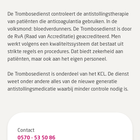
Tarieven en vergoeding
De Trombosedienst controleert de antistollingstherapie
Uw ervaring telt
van patiënten die anticoagulantia gebruiken. In de
volksmond: bloedverdunners. De Trombosedienst is door
Uw gegevens
de RvA (Raad van Accreditatie) geaccrediteerd. Men
Wachttijden
werkt volgens een kwaliteitssysteem dat bestaat uit
strikte regels en procedures. Dat biedt zekerheid aan
Bezoek
patiënten, maar ook aan het eigen personeel.
Werken bij DZ
De Trombosedienst is onderdeel van het KCL. De dienst
weet onder andere alles van de nieuwe generatie
antistollingsmedicatie waarbij minder controle nodig is.
Leren
Over ons
Verwijzers
Contact
0570 - 53 50 86
MijnDZ