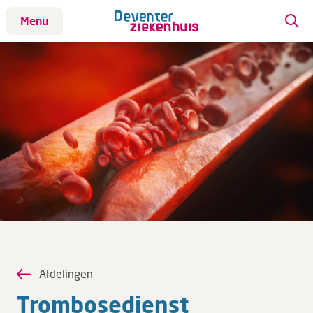
Menu
Patiënt
Patiënt
Aandoeningen
Afdelingen
Afspraak maken
Behandelingen
Bloedafname
Kinderwebsite
Onderzoeken
Opname & ontslag
Afdelingen
Polikliniekbezoek
Trom­bo­se­dienst
Specialisten