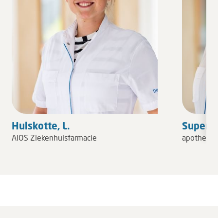
Hulskotte, L.
Super-B
AIOS Ziekenhuisfarmacie
apotheker 