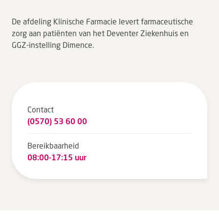
Tarieven en vergoeding
De afdeling Klinische Farmacie levert farmaceutische
Uw ervaring telt
zorg aan patiënten van het Deventer Ziekenhuis en
GGZ-instelling Dimence.
Uw gegevens
Wachttijden
Bezoek
Contact
Werken bij DZ
(0570) 53 60 00
Leren
Bereikbaarheid
08:00-17:15 uur
Over ons
Verwijzers
MijnDZ