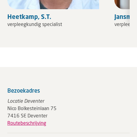
Heetkamp, S.T.
Jansman
verpleegkundig specialist
verpleegku
Bezoekadres
Locatie Deventer
Nico Bolkesteinlaan 75
7416 SE Deventer
Routebeschrijving