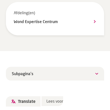
Tarieven en vergoeding
Afdeling(en)
Uw ervaring telt
Wond Expertise Centrum
Uw gegevens
Wachttijden
Bezoek
Werken bij DZ
Leren
Subpagina's
Over ons
Verwijzers
Lees voor
Translate
MijnDZ