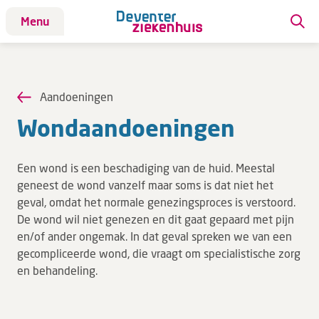
Menu
Patiënt
Patiënt
Aandoeningen
Aandoeningen
Won­d­aan­doe­nin­gen
Afdelingen
Afspraak maken
Een wond is een beschadiging van de huid. Meestal
Behandelingen
geneest de wond vanzelf maar soms is dat niet het
geval, omdat het normale genezingsproces is verstoord.
Bloedafname
De wond wil niet genezen en dit gaat gepaard met pijn
Kinderwebsite
en/of ander ongemak. In dat geval spreken we van een
Onderzoeken
gecompliceerde wond, die vraagt om specialistische zorg
en behandeling.
Opname & ontslag
Polikliniekbezoek
Specialisten