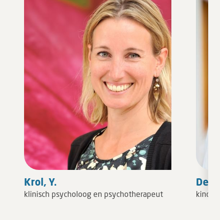
Krol, Y.
Deure
klinisch psycholoog en psychotherapeut
kindera