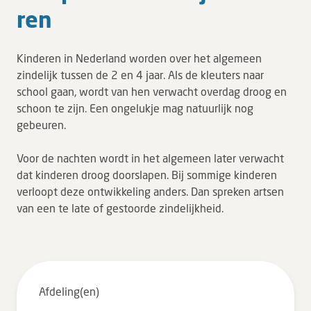
ren
Tarieven en vergoeding
Uw ervaring telt
Kinderen in Nederland worden over het algemeen
Uw gegevens
zindelijk tussen de 2 en 4 jaar. Als de kleuters naar
Wachttijden
school gaan, wordt van hen verwacht overdag droog en
schoon te zijn. Een ongelukje mag natuurlijk nog
gebeuren.
Bezoek
Voor de nachten wordt in het algemeen later verwacht
Werken bij DZ
dat kinderen droog doorslapen.​ Bij sommige kinderen
verloopt deze ontwikkeling anders. Dan spreken artsen
Leren
van een te late of gestoorde zindelijkheid.
Over ons
Verwijzers
Afdeling(en)
MijnDZ