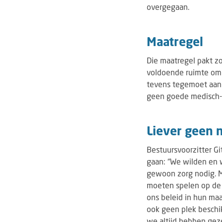
overgegaan.
Maatregel
Die maatregel pakt zo
voldoende ruimte om 
tevens tegemoet aan 
geen goede medisch-sp
Liever geen 
Bestuursvoorzitter Gi
gaan: “We wilden en w
gewoon zorg nodig. M
moeten spelen op de 
ons beleid in hun maa
ook geen plek beschi
we altijd hebben gez