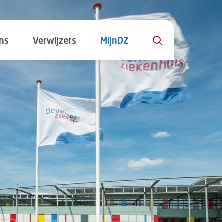
ns
Verwijzers
MijnDZ