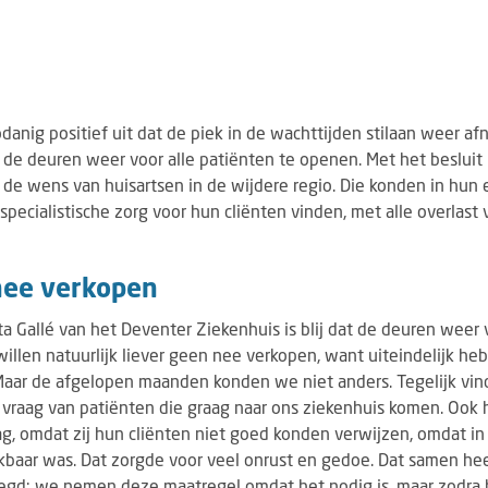
danig positief uit dat de piek in de wachttijden stilaan weer a
de deuren weer voor alle patiënten te openen. Met het besluit
de wens van huisartsen in de wijdere regio. Die konden in hun 
ecialistische zorg voor hun cliënten vinden, met alle overlast 
nee verkopen
ta Gallé van het Deventer Ziekenhuis is blij dat de deuren weer
illen natuurlijk liever geen nee verkopen, want uiteindelijk he
aar de afgelopen maanden konden we niet anders. Tegelijk vin
vraag van patiënten die graag naar ons ziekenhuis komen. Ook 
g, omdat zij hun cliënten niet goed konden verwijzen, omdat i
kbaar was. Dat zorgde voor veel onrust en gedoe. Dat samen hee
egd: we nemen deze maatregel omdat het nodig is, maar zodra h