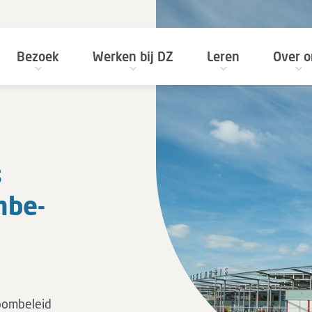
Bezoek
Werken bij DZ
Leren
Over o
s
m­be­
roombeleid