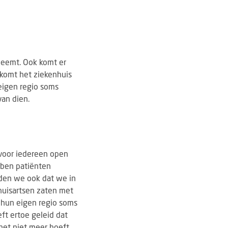
fneemt. Ook komt er
 komt het ziekenhuis
eigen regio soms
van dien.
 voor iedereen open
bben patiënten
den we ook dat we in
huisartsen zaten met
n hun eigen regio soms
ft ertoe geleid dat
et niet meer hoeft,