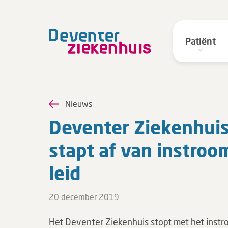
Patiënt
Nieuws
De­ven­ter Zie­ken­hui
stapt af van in­stroo
leid
20 december 2019
Het Deventer Ziekenhuis stopt met het inst