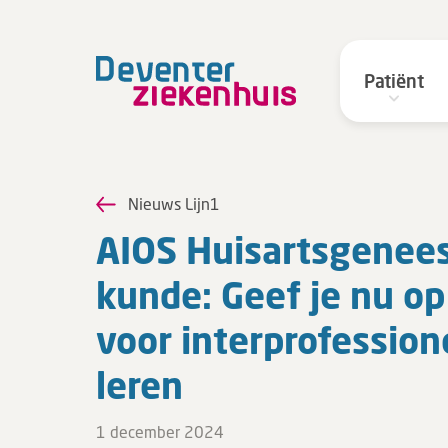
Patiënt
Nieuws Lijn1
AIOS Huis­arts­ge­nee
kun­de: Geef je nu op
voor in­ter­pro­fes­si­o­
leren
1 december 2024