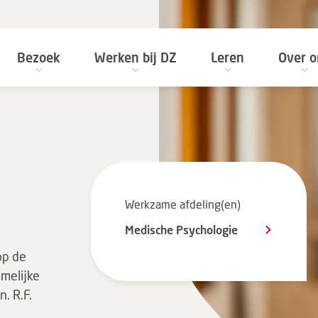
Bezoek
Werken bij DZ
Leren
Over o
Werkzame afdeling(en)
Medische Psychologie
op de
amelijke
n. R.F.