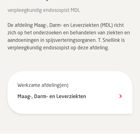
Tarieven en vergoeding
verpleegkundig endoscopist MDL
Uw ervaring telt
De afdeling Maag-, Darm- en Leverziekten (MDL) richt
Uw gegevens
zich op het onderzoeken en behandelen van ziekten en
Wachttijden
aandoeningen in spijsverteringsorganen. T. Snellink is
verpleegkundig endoscopist op deze afdeling.
Bezoek
Werken bij DZ
Werkzame afdeling(en)
Leren
Maag-, Darm- en Leverziekten
Over ons
Verwijzers
MijnDZ