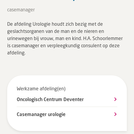
Tarieven en vergoeding
casemanager
Uw ervaring telt
De afdeling Urologie houdt zich bezig met de
Uw gegevens
geslachtsorganen van de man en de nieren en
Wachttijden
urinewegen bij vrouw, man en kind. H.A. Schoorlemmer
is casemanager en verpleegkundig consulent op deze
afdeling.
Bezoek
Werken bij DZ
Leren
Werkzame afdeling(en)
Oncologisch Centrum Deventer
Over ons
Casemanager urologie
Verwijzers
MijnDZ