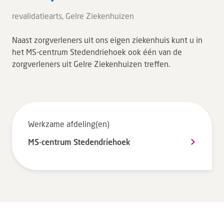
Tarieven en vergoeding
revalidatiearts, Gelre Ziekenhuizen
Uw ervaring telt
Naast zorgverleners uit ons eigen ziekenhuis kunt u in
Uw gegevens
het MS-centrum Stedendriehoek ook één van de
Wachttijden
zorgverleners uit Gelre Ziekenhuizen treffen.
Bezoek
Werken bij DZ
Werkzame afdeling(en)
MS-centrum Stedendriehoek
Leren
Over ons
Verwijzers
MijnDZ