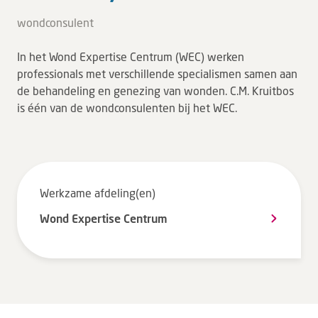
Tarieven en vergoeding
wondconsulent
Uw ervaring telt
In het Wond Expertise Centrum (WEC) werken
Uw gegevens
professionals met verschillende specialismen samen aan
Wachttijden
de behandeling en genezing van wonden. C.M. Kruitbos
is één van de wondconsulenten bij het WEC.
Bezoek
Werken bij DZ
Werkzame afdeling(en)
Leren
Wond Expertise Centrum
Over ons
Verwijzers
MijnDZ