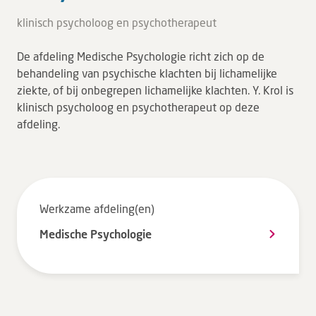
Tarieven en vergoeding
klinisch psycholoog en psychotherapeut
Uw ervaring telt
De afdeling Medische Psychologie richt zich op de
Uw gegevens
behandeling van psychische klachten bij lichamelijke
Wachttijden
ziekte, of bij onbegrepen lichamelijke klachten. Y. Krol is
klinisch psycholoog en psychotherapeut op deze
afdeling.
Bezoek
Werken bij DZ
Leren
Werkzame afdeling(en)
Medische Psychologie
Over ons
Verwijzers
MijnDZ