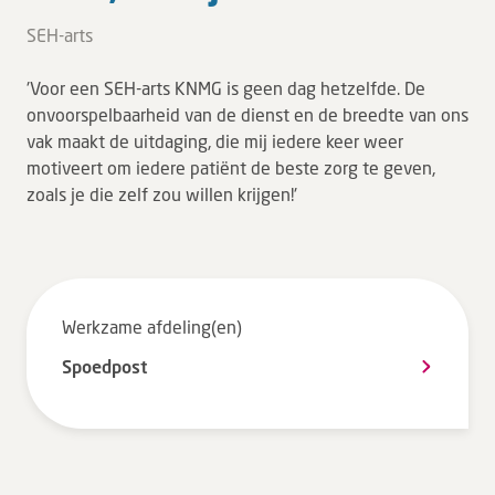
Tarieven en vergoeding
SEH-arts
Uw ervaring telt
'Voor een SEH-arts KNMG is geen dag hetzelfde. De
Uw gegevens
onvoorspelbaarheid van de dienst en de breedte van ons
Wachttijden
vak maakt de uitdaging, die mij iedere keer weer
motiveert om iedere patiënt de beste zorg te geven,
zoals je die zelf zou willen krijgen!'
Bezoek
Werken bij DZ
Leren
Werkzame afdeling(en)
Spoedpost
Over ons
Verwijzers
MijnDZ