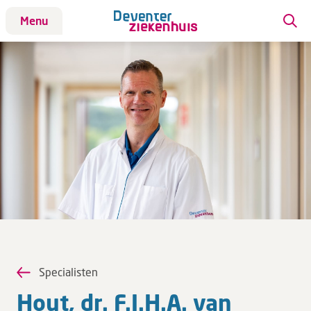
Menu
Patiënt
Patiënt
Aandoeningen
Afdelingen
Afspraak maken
Behandelingen
Bloedafname
Kinderwebsite
Onderzoeken
Opname & ontslag
Specialisten
Polikliniekbezoek
Hout, dr. F.J.H.A. van
Specialisten