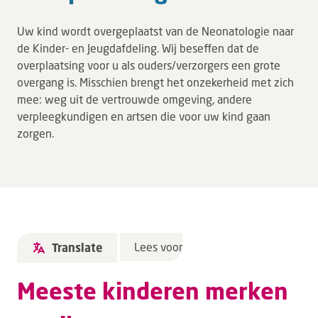
Tarieven en vergoeding
Uw kind wordt overgeplaatst van de Neonatologie naar
Uw ervaring telt
de Kinder- en Jeugdafdeling. Wij beseffen dat de
overplaatsing voor u als ouders/verzorgers een grote
Uw gegevens
overgang is. Misschien brengt het onzekerheid met zich
Wachttijden
mee: weg uit de vertrouwde omgeving, andere
verpleegkundigen en artsen die voor uw kind gaan
Bezoek
zorgen.
Werken bij DZ
Leren
Over ons
Lees voor
Translate
Verwijzers
Meeste kinderen merken
MijnDZ