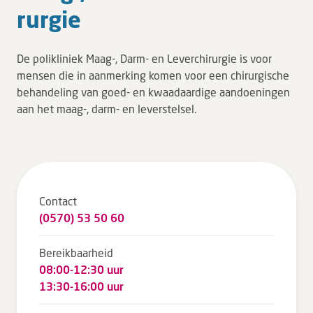
rur­gie
Tarieven en vergoeding
Uw ervaring telt
De polikliniek Maag-, Darm- en Leverchirurgie is voor
Uw gegevens
mensen die in aanmerking komen voor een chirurgische
Wachttijden
behandeling van goed- en kwaadaardige aandoeningen
aan het maag-, darm- en leverstelsel.
Bezoek
Werken bij DZ
Leren
Contact
(0570) 53 50 60
Over ons
Bereikbaarheid
08:00-12:30 uur
Verwijzers
13:30-16:00 uur
MijnDZ