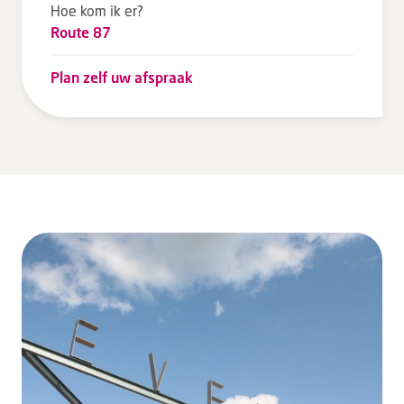
Hoe kom ik er?
Route 87
Plan zelf uw afspraak