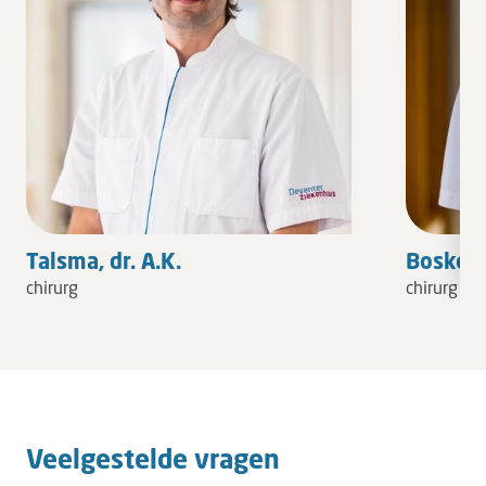
Talsma, dr. A.K.
Bosker, d
chirurg
chirurg
Veelgestelde vragen