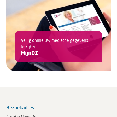
Veilig online uw medische gegevens
bekijken
MijnDZ
Bezoekadres
Locatie Deventer