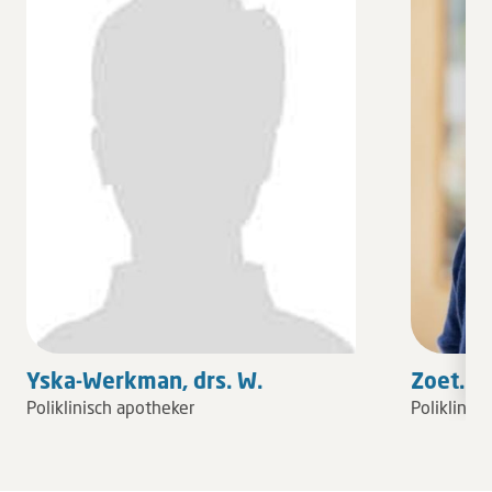
Yska-Werkman, drs. W.
Zoet. N.
Poliklinisch apotheker
Poliklinis