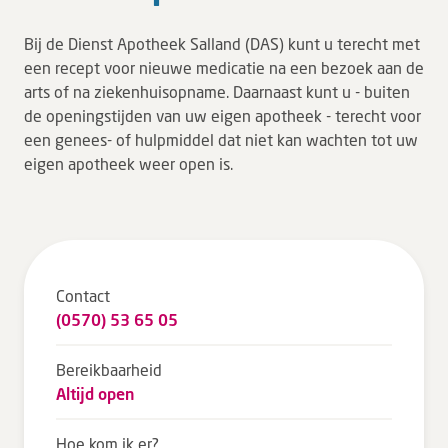
Tarieven en vergoeding
Bij de Dienst Apotheek Salland (DAS) kunt u terecht met
Uw ervaring telt
een recept voor nieuwe medicatie na een bezoek aan de
arts of na ziekenhuisopname. Daarnaast kunt u - buiten
Uw gegevens
de openingstijden van uw eigen apotheek - terecht voor
Wachttijden
een genees- of hulpmiddel dat niet kan wachten tot uw
eigen apotheek weer open is.
Bezoek
Werken bij DZ
Leren
Contact
(0570) 53 65 05
Over ons
Bereikbaarheid
Verwijzers
Altijd open
MijnDZ
Hoe kom ik er?