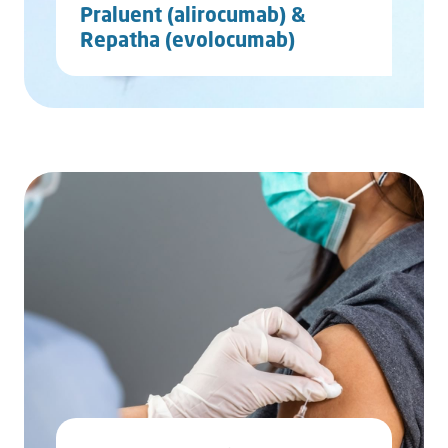
Pra­lu­ent (ali­ro­cu­mab) &
Repatha (evo­lo­cu­mab)