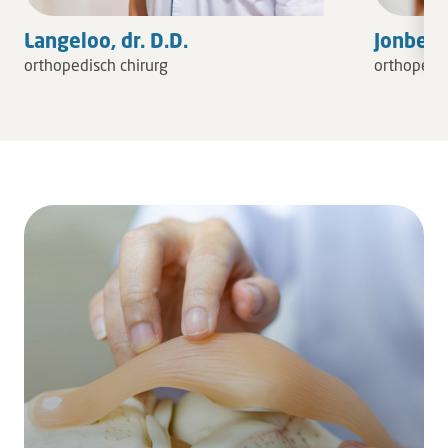
Langeloo, dr. D.D.
Jonberge
orthopedisch chirurg
orthopedis