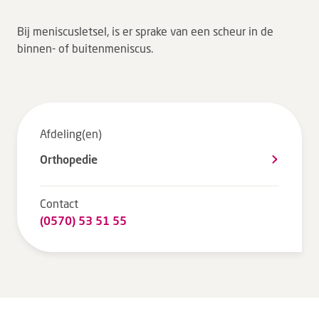
Tarieven en vergoeding
Bij meniscusletsel, is er sprake van een scheur in de
Uw ervaring telt
binnen- of buitenmeniscus.
Uw gegevens
Wachttijden
Bezoek
Afdeling(en)
Orthopedie
Werken bij DZ
Contact
Leren
(0570) 53 51 55
Over ons
Verwijzers
MijnDZ