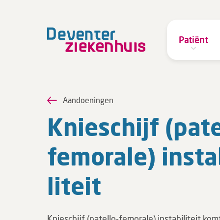
Patiënt
Aandoeningen
Knie­schijf (pate
fe­mo­ra­le) in­sta
li­teit
Knieschijf (patello-femorale) instabiliteit kom