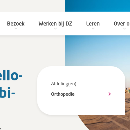
Bezoek
Werken bij DZ
Leren
Over o
llo-
Afdeling(en)
­bi­
Orthopedie
t