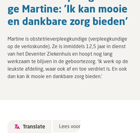
Leren
ge Martine: ’Ik kan mooie
Over ons
en dank­ba­re zorg bieden'
Verwijzers
Martine is obstetrieverpleegkundige (verpleegkundige
op de verloskunde). Ze is inmiddels 12,5 jaar in dienst
MijnDZ
van het Deventer Ziekenhuis en hoopt nog lang
werkzaam te blijven in de geboortezorg. ‘Ik werk op de
leukste afdeling, waar ook af en toe verdriet is. En ook
dan kan ik mooie en dankbare zorg bieden.’
Lees voor
Translate