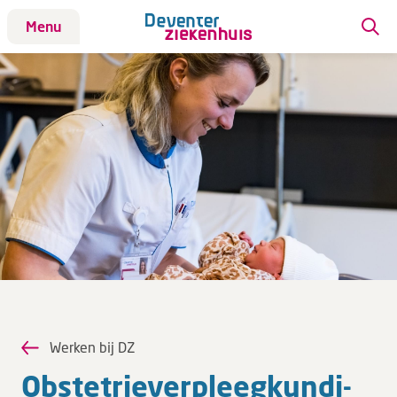
Menu
Patiënt
Bezoek
Werken bij DZ
Werken bij DZ
ANIOS en AIOS
Daar sta ik voor
Vacatures
Verpleegkundigen
Wat bieden we jou?
Werken bij DZ
Ob­ste­trie­ver­pleeg­kun­di­