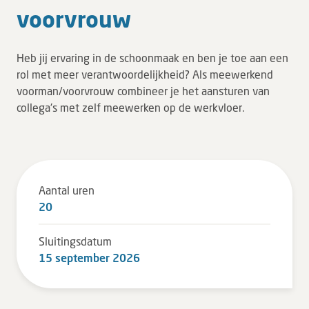
Leren
voor­vrouw
Over ons
Heb jij ervaring in de schoonmaak en ben je toe aan een
Verwijzers
rol met meer verantwoordelijkheid? Als meewerkend
voorman/voorvrouw combineer je het aansturen van
MijnDZ
collega's met zelf meewerken op de werkvloer.
Aantal uren
20
Sluitingsdatum
15 september 2026