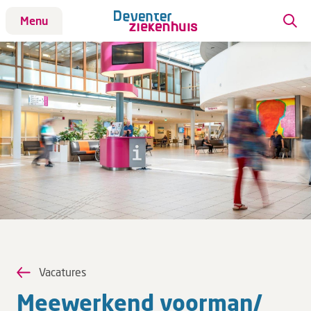
Menu
Patiënt
Bezoek
Werken bij DZ
Werken bij DZ
ANIOS en AIOS
Daar sta ik voor
Vacatures
Verpleegkundigen
Wat bieden we jou?
Vacatures
Mee­wer­kend voorman/​