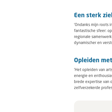
Een sterk zi
‘Ondanks mijn roots i
fantastische sfeer: o
regionale samenwerki
dynamischer en verste
Opleiden met
‘Het opleiden van ar
energie en enthousia
brede expertise van o
zelfverzekerde profess