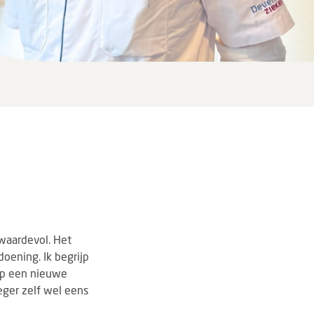
 waardevol. Het
oening. Ik begrijp
op een nieuwe
oeger zelf wel eens