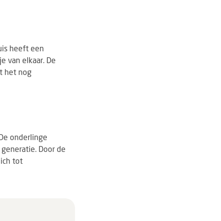
uis heeft een
je van elkaar. De
t het nog
De onderlinge
 generatie. Door de
ich tot