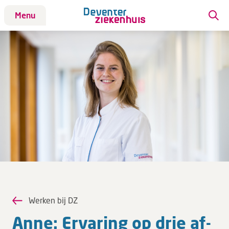
Menu
Patiënt
Bezoek
Werken bij DZ
Werken bij DZ
ANIOS en AIOS
Daar sta ik voor
Vacatures
Verpleegkundigen
Wat bieden we jou?
Werken bij DZ
Anne: Er­va­ring op drie af­