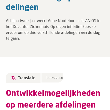
Leren
de­lin­gen
Over ons
Al bijna twee jaar werkt Anne Nooteboom als ANIOS in
Verwijzers
het Deventer Ziekenhuis. Op eigen initiatief koos ze
ervoor om op drie verschillende afdelingen aan de slag
MijnDZ
te gaan.
Lees voor
Translate
Ontwikkelmogelijkheden
op meerdere afdelingen