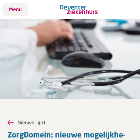
Menu
Patiënt
Bezoek
Werken bij DZ
Leren
Over ons
Verwijzers
Nieuws Lijn1
MijnDZ
Zorg­Do­mein: nieuwe mo­ge­lijk­he­