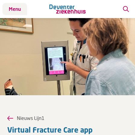
Menu
Patiënt
Bezoek
Werken bij DZ
Leren
Over ons
Verwijzers
Nieuws Lijn1
MijnDZ
Virtual Frac­tu­re Care app