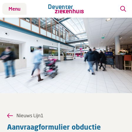
Menu
Patiënt
Bezoek
Werken bij DZ
Leren
Over ons
Verwijzers
Nieuws Lijn1
MijnDZ
Aan­vraag­for­mu­lier ob­duc­tie