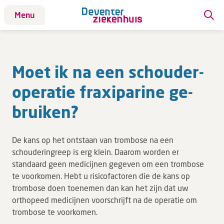
Menu
Patiënt
Moet ik na een schou­der­
Bezoek
ope­ra­tie fraxi­pa­ri­ne ge­
Werken bij DZ
brui­ken?
Leren
De kans op het ontstaan van trombose na een
Over ons
schouderingreep is erg klein. Daarom worden er
standaard geen medicijnen gegeven om een trombose
Verwijzers
te voorkomen. Hebt u risicofactoren die de kans op
trombose doen toenemen dan kan het zijn dat uw
MijnDZ
orthopeed medicijnen voorschrijft na de operatie om
trombose te voorkomen.