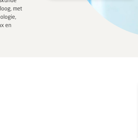
eskunde
oloog, met
ologie,
ax en