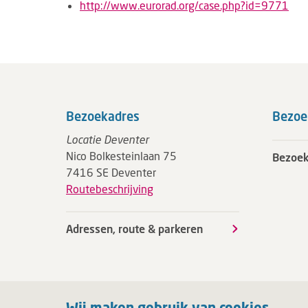
http://www.eurorad.org/case.php?id=9771
Bezoekadres
Bezoe
Locatie Deventer
Nico Bolkesteinlaan 75
Bezoek
7416 SE Deventer
Routebeschrijving
Adressen, route & parkeren
Wij maken gebruik van cookies