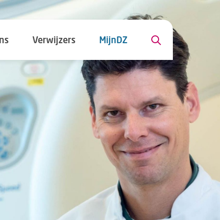
ns
Verwijzers
MijnDZ