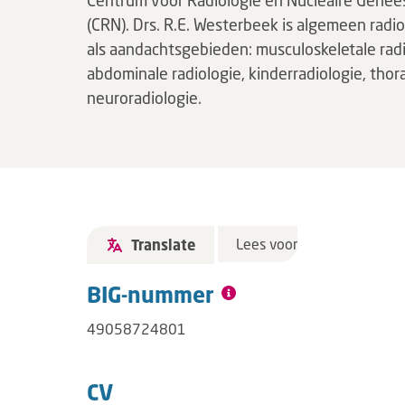
Centrum voor Radiologie en Nucleaire Gene
(CRN). Drs. R.E. Westerbeek is algemeen radi
als aandachtsgebieden: musculoskeletale radi
abdominale radiologie, kinderradiologie, thor
neuroradiologie.
Lees voor
Translate
BIG-nummer
49058724801
CV