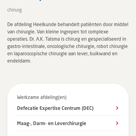
Tarieven en vergoeding
chirurg
Uw ervaring telt
De afdeling Heelkunde behandelt patiënten door middel
Uw gegevens
van chirurgie. Van kleine ingrepen tot complexe
Wachttijden
operaties. Dr. A.K. Talsma is chirurg en gespecialiseerd in
gastro-intestinale, oncologische chirurgie, robot chirurgie
en laparoscopische chirurgie aan lever, buikwand en
Bezoek
endeldarm.
Werken bij DZ
Leren
Werkzame afdeling(en)
Over ons
Defecatie Expertise Centrum (DEC)
Verwijzers
Maag-, Darm- en Leverchirurgie
MijnDZ