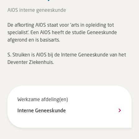
Tarieven en vergoeding
AIOS interne geneeskunde
Uw ervaring telt
De afkorting AIOS staat voor 'arts in opleiding tot
Uw gegevens
specialist'. Een AIOS heeft de studie Geneeskunde
Wachttijden
afgerond en is basisarts.
S. Struiken is AIOS bij de Interne Geneeskunde van het
Bezoek
Deventer Ziekenhuis.
Werken bij DZ
Leren
Werkzame afdeling(en)
Over ons
Interne Geneeskunde
Verwijzers
MijnDZ