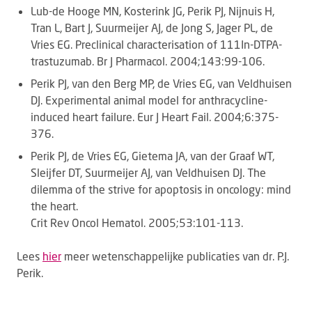
Lub-de Hooge MN, Kosterink JG, Perik PJ, Nijnuis H,
Tran L, Bart J, Suurmeijer AJ, de Jong S, Jager PL, de
Vries EG. Preclinical characterisation of 111In-DTPA-
trastuzumab. Br J Pharmacol. 2004;143:99-106.
Perik PJ, van den Berg MP, de Vries EG, van Veldhuisen
DJ. Experimental animal model for anthracycline-
induced heart failure. Eur J Heart Fail. 2004;6:375-
376.
Perik PJ, de Vries EG, Gietema JA, van der Graaf WT,
Sleijfer DT, Suurmeijer AJ, van Veldhuisen DJ. The
dilemma of the strive for apoptosis in oncology: mind
the heart.
Crit Rev Oncol Hematol. 2005;53:101-113.
Lees
hier
meer wetenschappelijke publicaties van dr. P.J.
Perik.