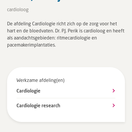
Tarieven en vergoeding
cardioloog
Uw ervaring telt
De afdeling Cardiologie richt zich op de zorg voor het
Uw gegevens
hart en de bloedvaten. Dr. P.J. Perik is cardioloog en heeft
Wachttijden
als aandachtsgebieden: ritmecardiologie en
pacemakerimplantaties.
Bezoek
Werken bij DZ
Werkzame afdeling(en)
Leren
Cardiologie
Over ons
Cardiologie research
Verwijzers
MijnDZ