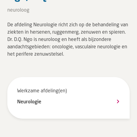
Tarieven en vergoeding
neuroloog
Uw ervaring telt
De afdeling Neurologie richt zich op de behandeling van
Uw gegevens
ziekten in hersenen, ruggenmerg, zenuwen en spieren.
Wachttijden
Dr. D.Q. Ngo is neuroloog en heeft als bijzondere
aandachtsgebieden: oncologie, vasculaire neurologie en
het perifere zenuwstelsel.
Bezoek
Werken bij DZ
Leren
Werkzame afdeling(en)
Neurologie
Over ons
Verwijzers
MijnDZ