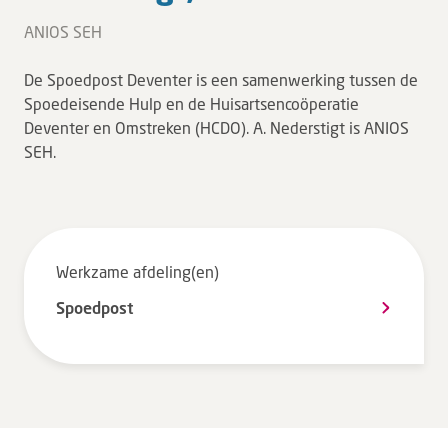
Tarieven en vergoeding
ANIOS SEH
Uw ervaring telt
De Spoedpost Deventer is een samenwerking tussen de
Uw gegevens
Spoedeisende Hulp en de Huisartsencoöperatie
Wachttijden
Deventer en Omstreken (HCDO). A. Nederstigt is ANIOS
SEH.
Bezoek
Werken bij DZ
Werkzame afdeling(en)
Leren
Spoedpost
Over ons
Verwijzers
MijnDZ