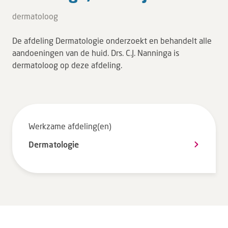
Tarieven en vergoeding
dermatoloog
Uw ervaring telt
De afdeling Dermatologie onderzoekt en behandelt alle
Uw gegevens
aandoeningen van de huid. Drs. C.J. Nanninga is
Wachttijden
dermatoloog op deze afdeling.
Bezoek
Werken bij DZ
Werkzame afdeling(en)
Dermatologie
Leren
Over ons
Verwijzers
MijnDZ